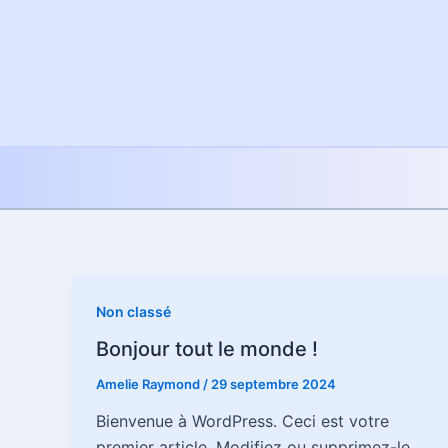
Aller
au
contenu
Non classé
Bonjour tout le monde !
Amelie Raymond
/
29 septembre 2024
Bienvenue à WordPress. Ceci est votre
premier article. Modifiez ou supprimez-le,